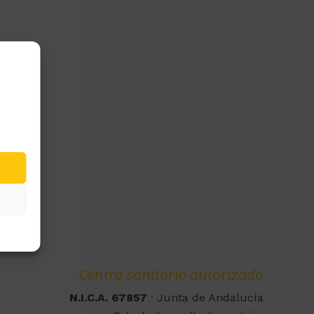
Centro sanitario autorizado
N.I.C.A. 67857
· Junta de Andalucía