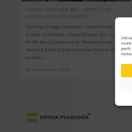
CURSO «GESTIÓN DEL TIEMPO» EN
ORPEA CÓRDOBA CENTRO.
Gemma Ortega Martínez, miembro de
Ortega Psicología, impartió ayer dos cursos
Utiliz
de 8h de duración en la Residencia de
mostr
perfil
Tercera Edad Orpea Córdoba Centro. Estos
visita
cursos,...
19 noviembre, 2019