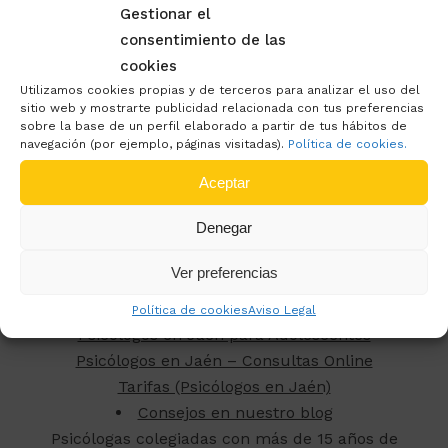
Gestionar el
consentimiento de las
cookies
Utilizamos cookies propias y de terceros para analizar el uso del
sitio web y mostrarte publicidad relacionada con tus preferencias
sobre la base de un perfil elaborado a partir de tus hábitos de
navegación (por ejemplo, páginas visitadas).
Política de cookies.
Aceptar
TERAPIAS EN JAÉN
Denegar
Terapias en Jaén
Ver preferencias
Psicólogos en Jaén para Adultos
Psicólogos en Jaén Infantil
Política de cookies
Aviso Legal
Psicólogos en Jaén para Adolescentes
Psicólogos en Jaén – Consultas Online
Tarifas (Psicólogos en Jaén)
Consejos en nuestro blog
Psicólogas colegiadas con más de 15 años de