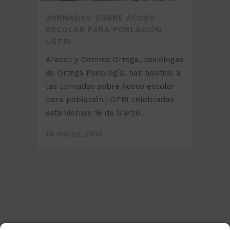
JORNADAS SOBRE ACOSO
ESCOLAR PARA POBLACIÓN
LGTBI
Araceli y Gemma Ortega, psicólogas
de Ortega Psicología, han asistido a
las Jornadas sobre Acoso escolar
para población LGTBI celebradas
este viernes 16 de Marzo...
19 marzo, 2018