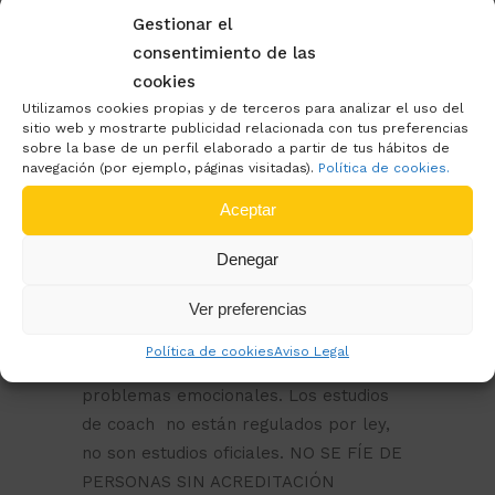
Se ha puesto de moda la figura del
Gestionar el
Coach.
Un COACH
(en inglés significa
consentimiento de las
“entrenador”) es una persona con
cookies
habilidades de comunicación que está
Utilizamos cookies propias y de terceros para analizar el uso del
sitio web y mostrarte publicidad relacionada con tus preferencias
especializada en ayudar a la persona a
sobre la base de un perfil elaborado a partir de tus hábitos de
conseguir sus objetivos en la vida y
navegación (por ejemplo, páginas visitadas).
Política de cookies.
trabaja con compromisos, objetivos y
Aceptar
metas. Para ser Coach tienes que hacer
un curso de más o menos horas pero
Denegar
no tienen colegio profesional, no están
colegiados, no tienen número de
Ver preferencias
registro sanitario en la Junta de
Política de cookies
Aviso Legal
Andalucía y no tratan psicopatologías o
problemas emocionales. Los estudios
de coach no están regulados por ley,
no son estudios oficiales. NO SE FÍE DE
PERSONAS SIN ACREDITACIÓN