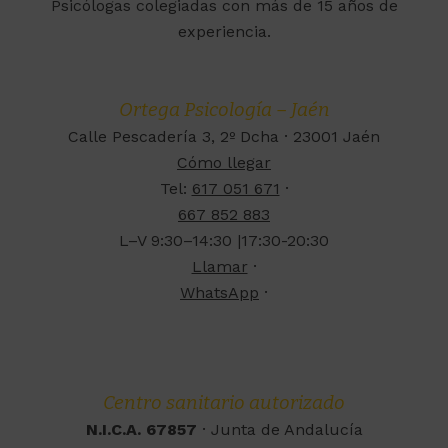
Psicólogas colegiadas con más de 15 años de
experiencia.
Ortega Psicología – Jaén
Calle Pescadería 3, 2º Dcha · 23001 Jaén
Cómo llegar
Tel:
617 051 671
·
667 852 883
L–V 9:30–14:30 |17:30-20:30
Llamar
·
WhatsApp
·
Centro sanitario autorizado
N.I.C.A. 67857
· Junta de Andalucía