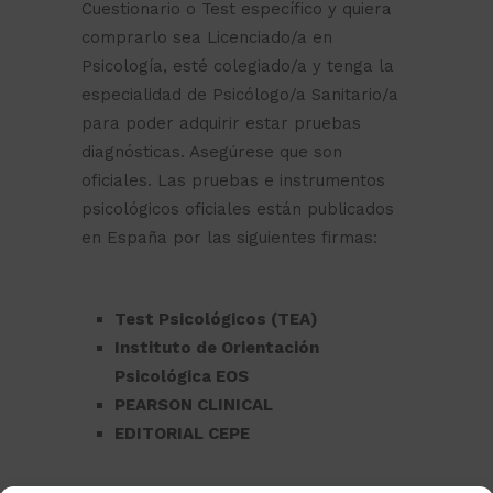
Cuestionario o Test específico y quiera
comprarlo sea Licenciado/a en
Psicología, esté colegiado/a y tenga la
especialidad de Psicólogo/a Sanitario/a
para poder adquirir estar pruebas
diagnósticas. Asegúrese que son
oficiales. Las pruebas e instrumentos
psicológicos oficiales están publicados
en España por las siguientes firmas:
Test Psicológicos (TEA)
Instituto de Orientación
Psicológica EOS
PEARSON CLINICAL
EDITORIAL CEPE