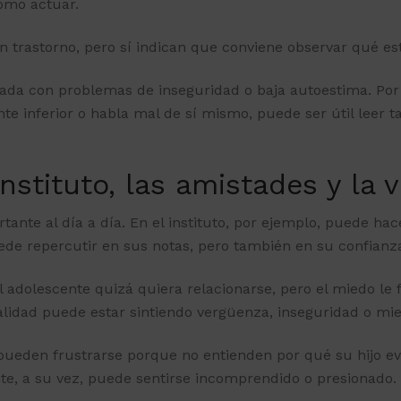
ómo actuar.
un trastorno, pero sí indican que conviene observar qué es
ada con problemas de inseguridad o baja autoestima. Por e
e inferior o habla mal de sí mismo, puede ser útil leer 
stituto, las amistades y la v
ante al día a día. En el instituto, por ejemplo, puede ha
uede repercutir en sus notas, pero también en su confianz
l adolescente quizá quiera relacionarse, pero el miedo le
ealidad puede estar sintiendo vergüenza, inseguridad o mie
pueden frustrarse porque no entienden por qué su hijo evi
te, a su vez, puede sentirse incomprendido o presionado.