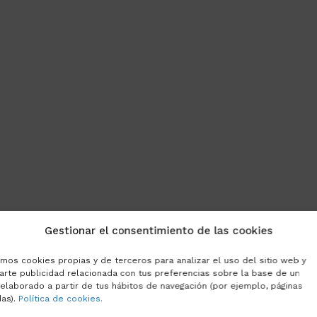
n parecer parte normal de la adolescencia. Y a veces lo 
Gestionar el consentimiento de las cookies
a limitar la vida del adolescente.
amos cookies propias y de terceros para analizar el uso del sitio web y
ez: no es lo mismo
arte publicidad relacionada con tus preferencias sobre la base de un
 elaborado a partir de tus hábitos de navegación (por ejemplo, páginas
das).
Política de cookies.
nsiedad social. Hay adolescentes más reservados, que nec