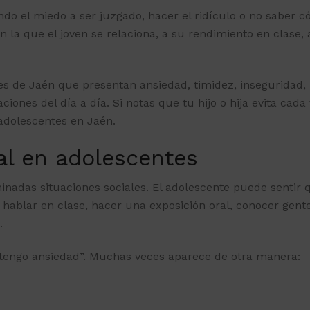
ndo el miedo a ser juzgado, hacer el ridículo o no saber
en la que el joven se relaciona, a su rendimiento en clase
s de Jaén que presentan ansiedad, timidez, inseguridad, 
iones del día a día. Si notas que tu hijo o hija evita cad
 adolescentes en Jaén
.
al en adolescentes
inadas situaciones sociales. El adolescente puede sentir 
l hablar en clase, hacer una exposición oral, conocer gent
.
“tengo ansiedad”. Muchas veces aparece de otra manera: