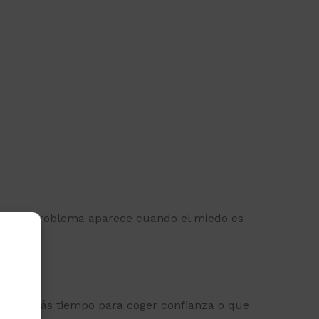
son. El problema aparece cuando el miedo es
esitan más tiempo para coger confianza o que