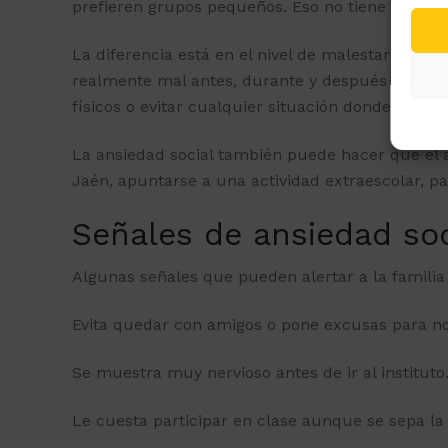
prefieren grupos pequeños. Eso no tiene por qu
La diferencia está en el nivel de malestar y en l
realmente mal antes, durante y después de la si
físicos o evitar cualquier situación donde crea 
La ansiedad social también puede hacer que el 
Jaén, apuntarse a una actividad extraescolar, pa
Señales de ansiedad soc
Algunas señales que pueden alertar a la familia
Evita quedar con amigos o pone excusas para no 
Se muestra muy nervioso antes de ir al instituto
Le cuesta participar en clase aunque se sepa la