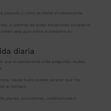
tá pasando y cómo se siente el adolescente.
so, si además de evitar situaciones sociales el
también esta guía sobre
autoestima en
ida diaria
cer que el adolescente evite preguntar dudas,
a.
 frena. Desde fuera puede parecer que “no
do al rechazo.
ta planes, excursiones, celebraciones o