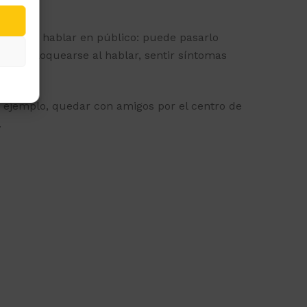
efiere no hablar en público: puede pasarlo
lase, bloquearse al hablar, sentir síntomas
r ejemplo, quedar con amigos por el centro de
.